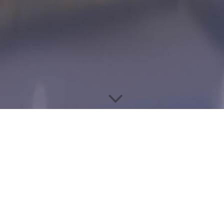
NEEM GERUST CONTACT MET ONS OP!
Gebruik het onderstaande contactformulier als u iets wilt vragen
of als u contact met ons wilt opnemen. Wij nemen dan zo
spoedig mogelijk contact met u op. Alvast hartelijk dank voor
uw belangstelling! Tel. 0900-6660555