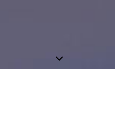
RECENTE
PROJECTEN
Een plaatje zegt meer dan duizend woorden. Blader eens door
onze fotogalerij en zie met eigen ogen hoe we ons vak
uitoefenen. Als onze manier van werken en de resultaten u